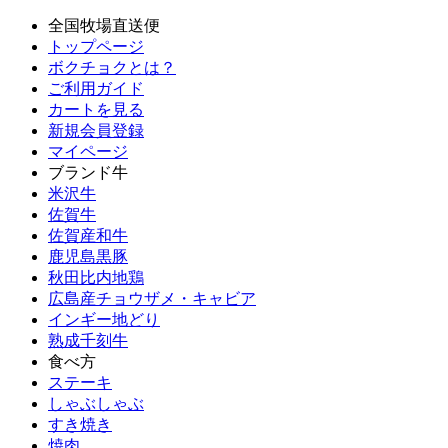
全国牧場直送便
トップページ
ボクチョクとは？
ご利用ガイド
カートを見る
新規会員登録
マイページ
ブランド牛
米沢牛
佐賀牛
佐賀産和牛
鹿児島黒豚
秋田比内地鶏
広島産チョウザメ・キャビア
インギー地どり
熟成千刻牛
食べ方
ステーキ
しゃぶしゃぶ
すき焼き
焼肉