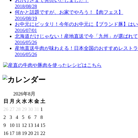
おかげさまで完売いたしました！
2018/08/28
何かと話題ですが、お家でやろう！【肉フェス】
2016/08/19
お中元にピッタリ！今年のお中元に【ブランド豚】はい
2016/07/01
北海道だけじゃない！産地直送で今「九州」が選ばれて
2016/05/26
産地直送牛肉が味わえる！日本全国のおすすめレストラ
2016/05/26
2026年8月
日
月
火
水
木
金
土
26
27
28
29
30
31
1
2
3
4
5
6
7
8
9
10
11
12
13
14
15
16
17
18
19
20
21
22