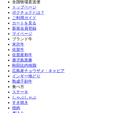
全国牧場直送便
トップページ
ボクチョクとは？
ご利用ガイド
カートを見る
新規会員登録
マイページ
ブランド牛
米沢牛
佐賀牛
佐賀産和牛
鹿児島黒豚
秋田比内地鶏
広島産チョウザメ・キャビア
インギー地どり
熟成千刻牛
食べ方
ステーキ
しゃぶしゃぶ
すき焼き
焼肉