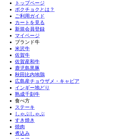
トップページ
ボクチョクとは？
ご利用ガイド
カートを見る
新規会員登録
マイページ
ブランド牛
米沢牛
佐賀牛
佐賀産和牛
鹿児島黒豚
秋田比内地鶏
広島産チョウザメ・キャビア
インギー地どり
熟成千刻牛
食べ方
ステーキ
しゃぶしゃぶ
すき焼き
焼肉
煮込み