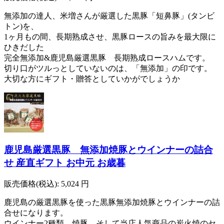
無添加の達人、米増さんが厳選した黒豚「短鼻豚」(タンビ
トン)を、
1ヶ月もの間、長期熟成させ、黒豚ロースの旨みを最大限に
ひきだした
完全無添加&鹿児島厳選黒豚 長期熟成ロースハムです。
切り口がツルっとしていないのは、「無添加」の印です。
大切な方にギフト・贈答としていかがでしょうか
鹿児島厳選黒豚 無添加焼豚とウインナーの詰合
せ 産直ギフト お中元 お歳暮
販売価格(税込):
5,024
円
鹿児島の厳選黒豚を使った黒豚無添加焼豚とウインナーの詰
合せになります。
ウインナー2種類、焼豚、そして当店人気商品の炭火焼のセ