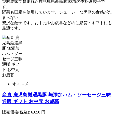
契約農家で育まれた鹿児島県産黒豚100%の本格派餃子で
す。
野菜も国産を使用しています。ジューシーな黒豚の食感がた
まらない、
贅沢な餃子です。お中元やお歳暮などのご贈答・ギフトにも
最適です。
オススメ
産直 鹿児島厳選黒豚 無添加ハム・ソーセージ三昧
通販 ギフト お中元 お歳暮
販売価格(税込):
6,650
円