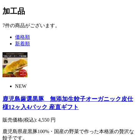
加工品
7
件
の商品がございます。
価格順
新着順
NEW
鹿児島厳選黒豚 無添加生餃子オーガニック皮仕
様12ヶ入4パック 産直ギフト
販売価格(税込):
4,550
円
鹿児島県産黒豚100%・国産の野菜で作った本格派の贅沢な
餃子です。