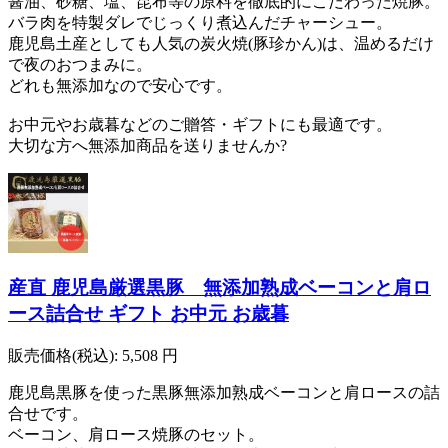
醤油、砂糖、塩、昆布等の原料を徹底的にこだわった焼豚。
バラ肉を特製ダレでじっくり煮込んだチャーシュー。
鹿児島土産としても人気の炭火焼(豚珍かん)は、温めるだけ
で夜のおつまみに。
どれも無添加なので安心です。
お中元やお歳暮などのご贈答・ギフトにも最適です。
大切な方へ無添加商品を送りませんか?
産直 鹿児島厳選黒豚 無添加熟成ベーコンと肩ロ
ース詰合せ ギフト お中元 お歳暮
販売価格(税込):
5,508
円
鹿児島黒豚を使った黒豚無添加熟成ベーコンと肩ロースの詰
合せです。
ベーコン、肩ロース焼豚のセット。