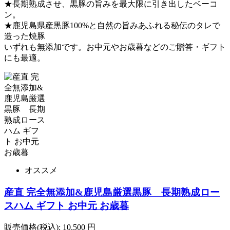
★長期熟成させ、黒豚の旨みを最大限に引き出したベーコ
ン。
★鹿児島県産黒豚100%と自然の旨みあふれる秘伝のタレで
造った焼豚
いずれも無添加です。お中元やお歳暮などのご贈答・ギフト
にも最適。
オススメ
産直 完全無添加&鹿児島厳選黒豚 長期熟成ロー
スハム ギフト お中元 お歳暮
販売価格(税込):
10,500
円